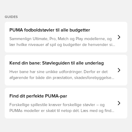
GUIDES
PUMA fodboldstøvler til alle budgetter
Sammenlign Ultimate, Pro, Match og Play modellerne, og
lær hvilke niveauer af spil og budgetter de henvender sig
til.
Kend din bane: Støvleguiden til alle underlag
Hver bane har sine unikke udfordringer. Derfor er det
afgørende for både din præstation, skadesforebyggelse
og støvlernes levetid, at du vælger de rette støvler til
underlaget, du spiller på. Læs videre for at se, hvilke
støvler der er det bedste valg til de forskellige typer
Find dit perfekte PUMA-par
underlag.
Forskellige spillestile kræver forskellige støvler – og
PUMAs modeller er skabt til netop dét. Læs med og find
ud af, om PUMA FUTURE, ULTRA eller KING passer bedst
til din måde at spille på.