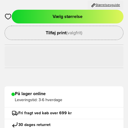
Størrelsesguide
Vælg størrelse
Åbner en Modal til at logge ind eller tilmelde dig som medlem
Tilføj print
(valgfrit)
På lager online
Leveringstid:
3-6 hverdage
Fri fragt ved køb over 699 kr
30 dages returret