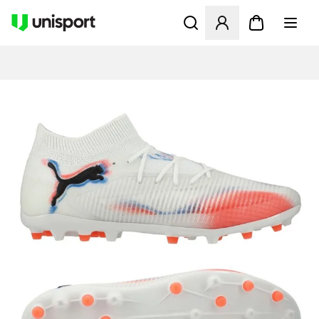
Åbner en Modal til at logge 