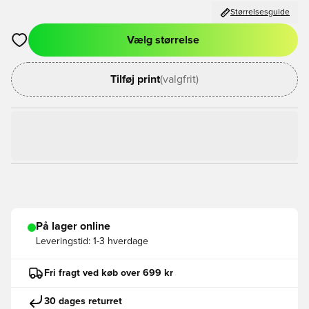
Størrelsesguide
Vælg størrelse
Åbner en Modal til at logge ind eller tilmelde dig som medlem
Tilføj print
(valgfrit)
På lager online
Leveringstid:
1-3 hverdage
Fri fragt ved køb over 699 kr
30 dages returret