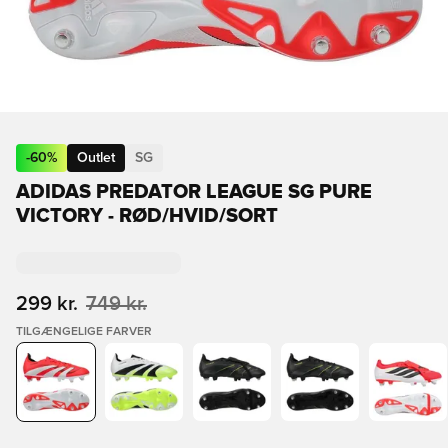
-
60
%
Outlet
SG
ADIDAS PREDATOR LEAGUE SG PURE
VICTORY - RØD/HVID/SORT
299 kr.
749 kr.
TILGÆNGELIGE FARVER