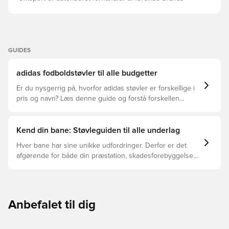
GUIDES
adidas fodboldstøvler til alle budgetter
Er du nysgerrig på, hvorfor adidas støvler er forskellige i
pris og navn? Læs denne guide og forstå forskellen
mellem Elite, Pro, League og Club.
Kend din bane: Støvleguiden til alle underlag
Hver bane har sine unikke udfordringer. Derfor er det
afgørende for både din præstation, skadesforebyggelse
og støvlernes levetid, at du vælger de rette støvler til
underlaget, du spiller på. Læs videre for at se, hvilke
støvler der er det bedste valg til de forskellige typer
underlag.
Anbefalet til dig