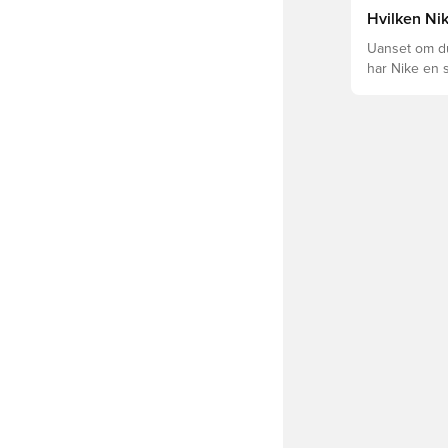
forskellige t
Hvilken Nik
Uanset om du 
har Nike en s
Mercurial og 
dig og dit spil