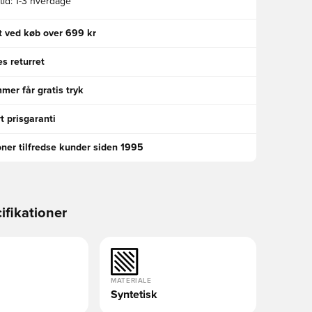
id:
1-3 hverdage
gt ved køb over 699 kr
s returret
er får gratis tryk
t prisgaranti
oner tilfredse kunder siden 1995
ifikationer
MATERIALE
Syntetisk