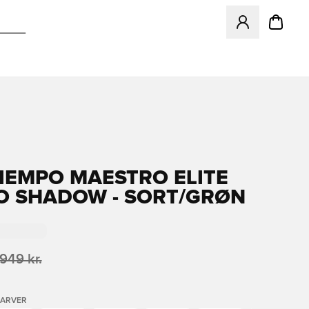
Åbner en Modal ti
TIEMPO MAESTRO ELITE
O SHADOW - SORT/GRØN
.949 kr.
FARVER