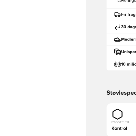
Leveringst
Fri fra
30 dage
Medlemm
Unispor
10 mili
Støvlespec
BYGGET TIL
Kontrol