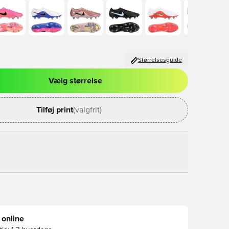
Størrelsesguide
Vælg størrelse
l til at logge ind eller tilmelde dig som medlem
Tilføj print
(valgfrit)
 online