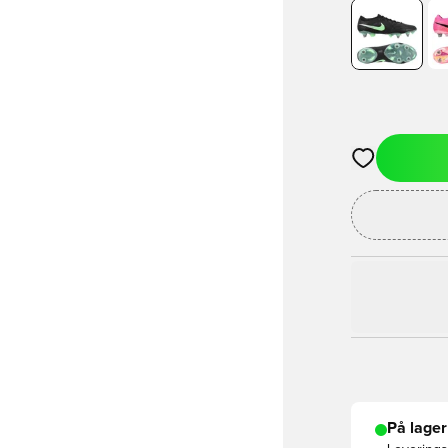
Åbner en Moda
På lager