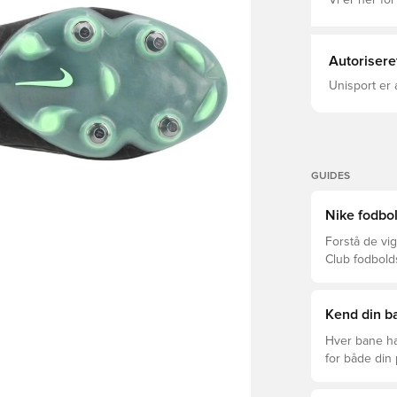
Vi er her for
og sikker ac
på bolden ko
din fod for 
snøringssystem Dette er en støvle med SG kno
Autorisere
underlag, dvs. baner
ydersålens f
Unisport er 
GUIDES
Nike fodbol
Forstå de vig
Club fodbold
prisklasser.
Kend din ba
Hver bane ha
for både din
levetid, at du
Læs videre fo