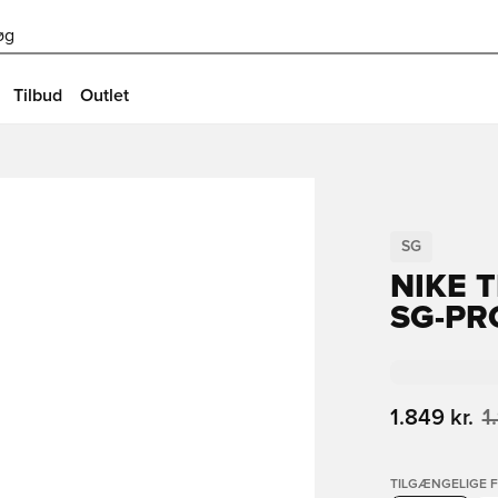
øg
Tilbud
Outlet
SG
NIKE 
SG-PR
1.849 kr.
1
TILGÆNGELIGE 