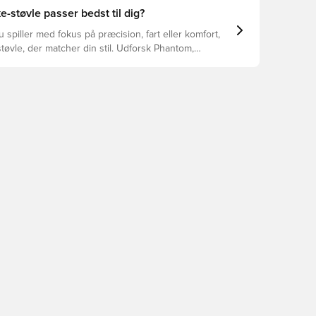
yper underlag.
e-støvle passer bedst til dig?
spiller med fokus på præcision, fart eller komfort,
tøvle, der matcher din stil. Udforsk Phantom,
Tiempo – og find den model, der passer perfekt til
.