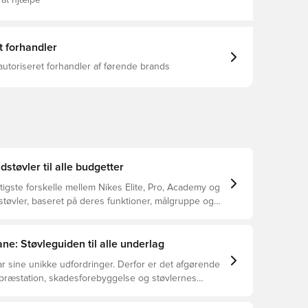
 at hjælpe
celeration Indvendigt chassis holder dig stabil og tæt
mbineret med en integreret strikkrave, der sikrer
dynamisk bevægelse Med et klassisk adaptivt
pper til bløde
t forhandler
 med vådt græs. Bemærk: Nike oplyser, at
arve kan falme ved brug.
autoriseret forhandler af førende brands
dstøvler til alle budgetter
tigste forskelle mellem Nikes Elite, Pro, Academy og
støvler, baseret på deres funktioner, målgruppe og
ne: Støvleguiden til alle underlag
r sine unikke udfordringer. Derfor er det afgørende
 præstation, skadesforebyggelse og støvlernes
 vælger de rette støvler til underlaget, du spiller på.
r at se, hvilke støvler der er det bedste valg til de