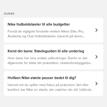
GUIDES
Nike fodboldstøvler til alle budgetter
Forstå de vigtigste forskelle mellem Nikes Elite, Pro,
Academy og Club fodboldstøvler, baseret på deres
funktioner, målgruppe og prisklasser.
Kend din bane: Støvleguiden til alle underlag
Hver bane har sine unikke udfordringer. Derfor er det
afgørende for både din præstation, skadesforebyggelse
og støvlernes levetid, at du vælger de rette støvler til
underlaget, du spiller på. Læs videre for at se, hvilke
støvler der er det bedste valg til de forskellige typer
Hvilken Nike-støvle passer bedst til dig?
underlag.
Uanset om du spiller med fokus på præcision, fart eller
komfort, har Nike en støvle, der matcher din stil. Udforsk
Phantom, Mercurial og Tiempo – og find den model, der
passer perfekt til dig og dit spil.