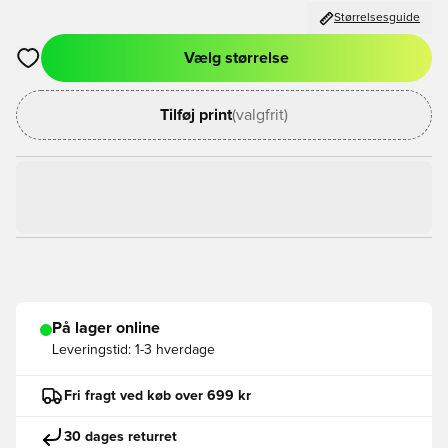
Størrelsesguide
Vælg størrelse
Åbner en Modal til at logge ind eller tilmelde dig som medlem
Tilføj print
(valgfrit)
På lager online
Leveringstid:
1-3 hverdage
Fri fragt ved køb over 699 kr
30 dages returret