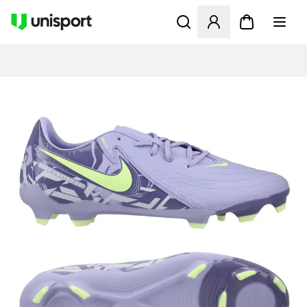
Åbner en Modal til at logge 