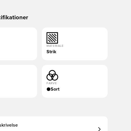
ifikationer
MATERIALE
Strik
FARVE
Sort
krivelse