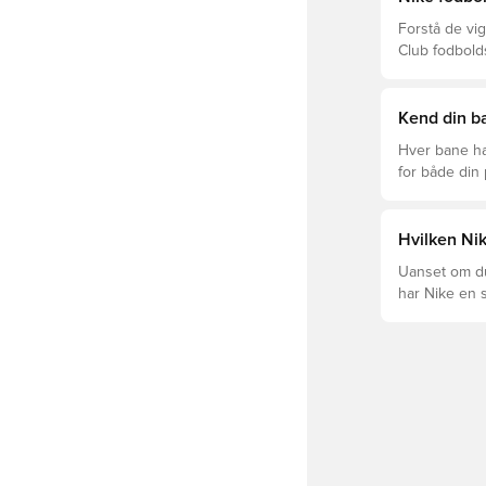
Forstå de vig
Club fodbold
prisklasser.
Kend din ba
Hver bane ha
for både din
levetid, at du
Læs videre fo
forskellige t
Hvilken Nik
Uanset om du 
har Nike en s
Mercurial og 
dig og dit spil