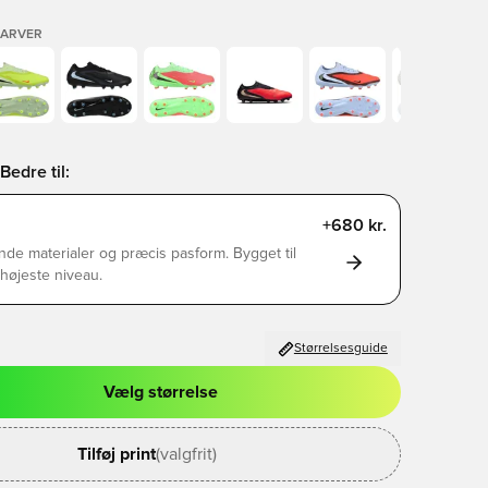
FARVER
Bedre til:
+680 kr.
de materialer og præcis pasform. Bygget til
s højeste niveau.
Størrelsesguide
Vælg størrelse
l til at logge ind eller tilmelde dig som medlem
Tilføj print
(valgfrit)