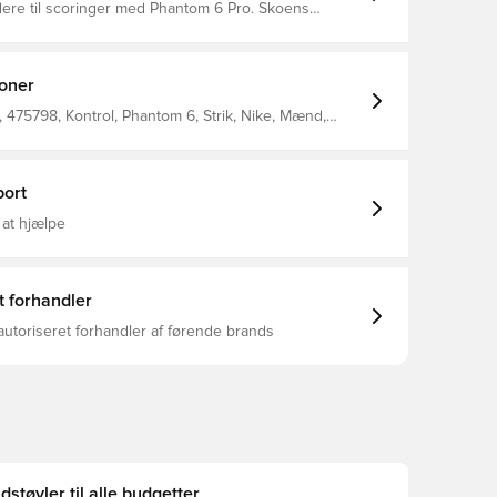
ere til scoringer med Phantom 6 Pro. Skoens
lyknit-materiale styrker din præcision med et godt
 fod kommer tættere på bolden, så dine afslutninger
 og din præcision løftes til et højere niveau.
ioner
475798, Kontrol, Phantom 6, Strik, Nike, Mænd,
boldstøvler, Pro, Uden sok, Bedre, Voksne,
AG), Nike Shadow FA26, Sort
ort
 at hjælpe
t forhandler
autoriseret forhandler af førende brands
dstøvler til alle budgetter