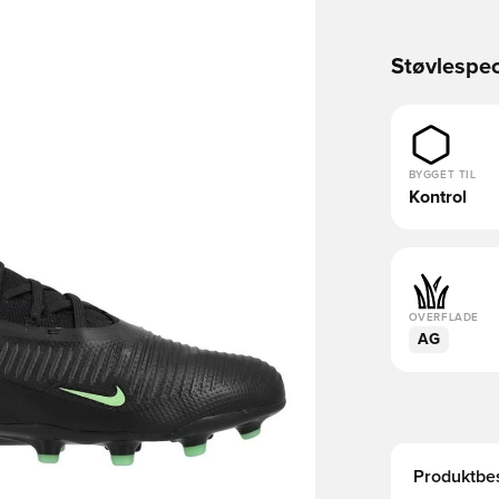
Støvlespec
BYGGET TIL
Kontrol
OVERFLADE
AG
Produktbes