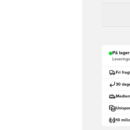
På lager
Leveringst
Fri fra
30 dage
Medlemm
Unispor
10 mili