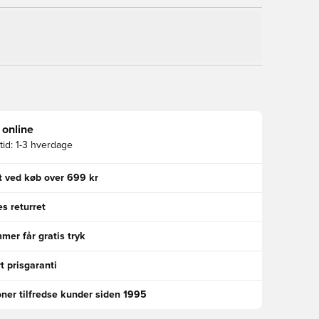
 online
id:
1-3 hverdage
gt ved køb over 699 kr
s returret
er får gratis tryk
t prisgaranti
oner tilfredse kunder siden 1995