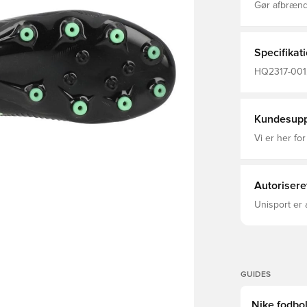
Gør afbrænd
VNMSkin og F
greb, da din
bliver renere
Specifikat
HQ2317-001, 
Kvinder, Fod
Kunstgræs (
Kundesupp
Vi er her for
Autorisere
Unisport er 
GUIDES
Nike fodbol