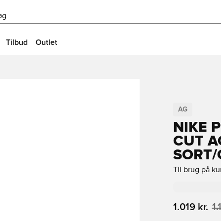
øg
Tilbud
Outlet
AG
NIKE 
CUT A
SORT
Til brug på k
1.019 kr.
1.