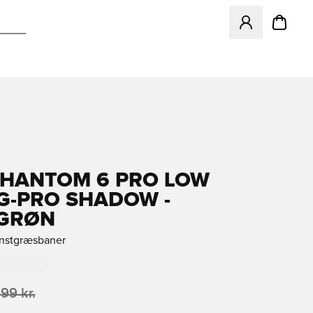
Åbner en Modal ti
PHANTOM 6 PRO LOW
G-PRO SHADOW -
/GRØN
unstgræsbaner
199 kr.