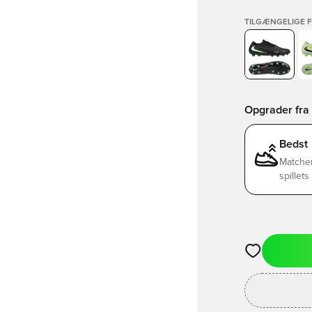
TILGÆNGELIGE 
Opgrader fra 
Bedst
Matchen
spillet
Åbner en Moda