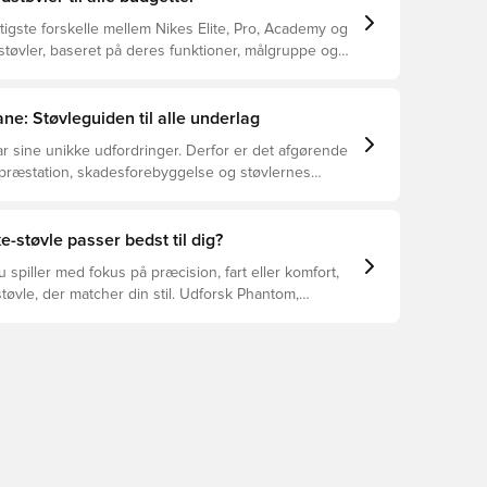
tigste forskelle mellem Nikes Elite, Pro, Academy og
støvler, baseret på deres funktioner, målgruppe og
ne: Støvleguiden til alle underlag
r sine unikke udfordringer. Derfor er det afgørende
 præstation, skadesforebyggelse og støvlernes
 vælger de rette støvler til underlaget, du spiller på.
r at se, hvilke støvler der er det bedste valg til de
yper underlag.
e-støvle passer bedst til dig?
spiller med fokus på præcision, fart eller komfort,
tøvle, der matcher din stil. Udforsk Phantom,
Tiempo – og find den model, der passer perfekt til
.