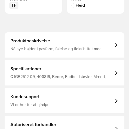
Hvid
TF
Produktbeskrivelse
Nå nye højder i pasform, følelse og fleksibilitet med
denne Morelia Sala Elite-model Indeholder ægte
kængurulæder for en pasform i topkvalitet plus en U4iC
mellemsål Den nye sål giver dæmpning med sin
mellemsål i fuld længde, samtidig med at den giver en
Specifikationer
barfodsfornemmelse ved sålen, når du rører bolden
Dette er en sko med en TF ydersål, hvilket gør den
Q1GB2512 09, 406819, Bedre, Fodboldstøvler, Mænd,
velegnet til brug på kunstige overflader som syntetiske
Mizuno, Uden sok, Turf (TF), Sala, Syntetisk, Morelia,
materialer og lerbaner.
Komfort, Voksne, Hvid
Kundesupport
Vi er her for at hjælpe
Autoriseret forhandler