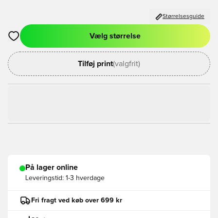
Størrelsesguide
Vælg størrelse
Åbner en Modal til at logge ind eller tilmelde dig som medlem
Tilføj print
(valgfrit)
På lager online
Leveringstid:
1-3 hverdage
Fri fragt ved køb over 699 kr