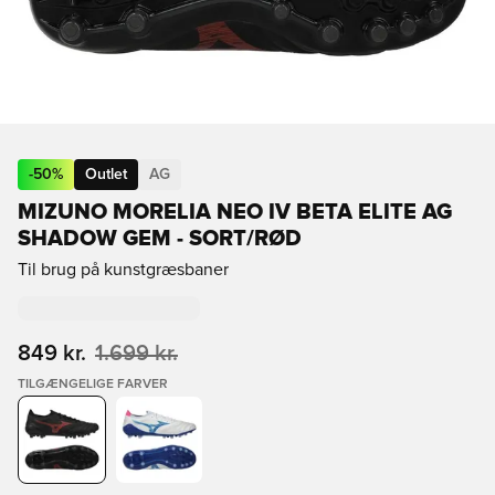
-
50
%
Outlet
AG
MIZUNO MORELIA NEO IV BETA ELITE AG
SHADOW GEM - SORT/RØD
Til brug på kunstgræsbaner
849 kr.
1.699 kr.
TILGÆNGELIGE FARVER