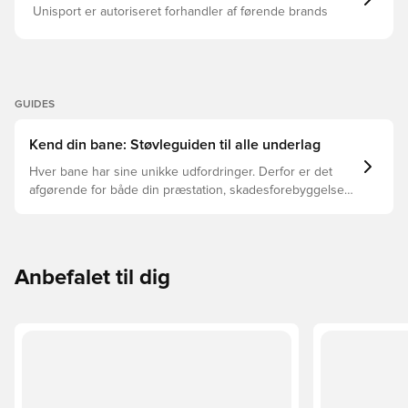
Unisport er autoriseret forhandler af førende brands
GUIDES
Kend din bane: Støvleguiden til alle underlag
Hver bane har sine unikke udfordringer. Derfor er det
afgørende for både din præstation, skadesforebyggelse
og støvlernes levetid, at du vælger de rette støvler til
underlaget, du spiller på. Læs videre for at se, hvilke
støvler der er det bedste valg til de forskellige typer
underlag.
Anbefalet til dig