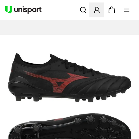
Åbner en Modal til at logge 