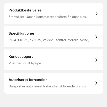
Produktbeskrivelse
Fremstillet i Japan Konstrueret pasform Foldbar pløs
Ægte K-læder Mikrotaft med høj densitet BareFoot-læder
Foring i skoåbningen af ruskindsmateriale 4 mm
snørebånd Septon-ydersål
Specifikationer
P1GA2601 35, 474639, Voksne, Kontrol, Morelia, Skind, II,
Græs (FG), Uden sok, Mizuno, Mizuno Prism, Hvid, Mænd,
Kvinder, Fodboldstøvler, Bedst
Kundesupport
Vi er her for at hjælpe
Autoriseret forhandler
Unisport er autoriseret forhandler af førende brands