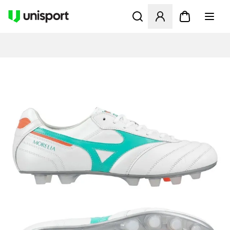
Åbner en Modal til at logge 