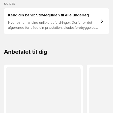
GUIDES
Kend din bane: Støvleguiden til alle underlag
Hver bane har sine unikke udfordringer. Derfor er det
afgørende for både din præstation, skadesforebyggelse
og støvlernes levetid, at du vælger de rette støvler til
underlaget, du spiller på. Læs videre for at se, hvilke
støvler der er det bedste valg til de forskellige typer
underlag.
Anbefalet til dig