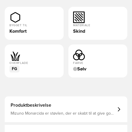
BYGGET TIL
MATERIALE
Komfort
Skind
OVERFLADE
FARVE
Sølv
FG
Produktbeskrivelse
Mizuno Monarcida er støvlen, der er skabt til at give gode
fornemmelser i kontakt med bolden, en masse komfort
Overdelen er lavet af et meget modstandsdygtigt
syntetisk læder, der formår at forlænge støvlens levetid