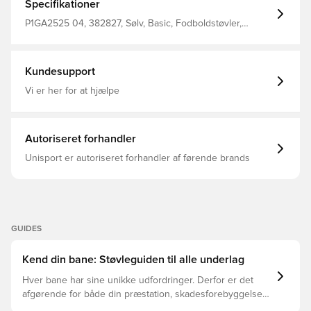
Da det er lavet af syntetisk læder, reducerer det vægten
Specifikationer
og absorberer mindre vand Sømmene og den centrale
snøring er tilføjet for at give den det klassiske look af
P1GA2525 04, 382827, Sølv, Basic, Fodboldstøvler,
Morelia Neo II Den indvendige hælkappe, i samarbejde
Mænd, Mizuno, Uden sok, Neo, Skind, Monarcida,
med den skridsikre indersål og plysets tekstur, holder
Komfort, Voksne, Mizuno Platinum Silver, Græs (FG)
foden på plads FG knopper til naturlige græsbaner.
Kundesupport
Vi er her for at hjælpe
Autoriseret forhandler
Unisport er autoriseret forhandler af førende brands
GUIDES
Kend din bane: Støvleguiden til alle underlag
Hver bane har sine unikke udfordringer. Derfor er det
afgørende for både din præstation, skadesforebyggelse
og støvlernes levetid, at du vælger de rette støvler til