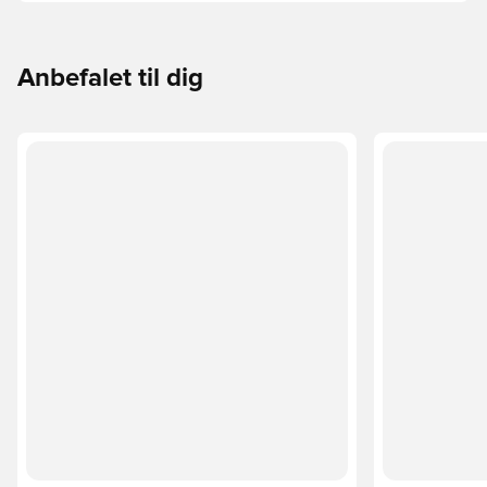
underlaget, du spiller på. Læs videre for at se, hvilke
støvler der er det bedste valg til de forskellige typer
underlag.
Anbefalet til dig