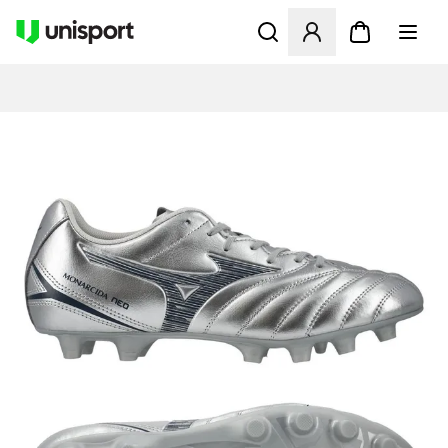
Åbner en Modal til at logge 