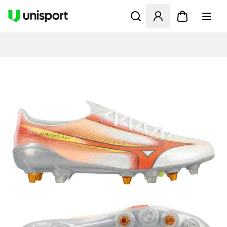
Åbner en Modal til at logge 