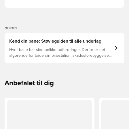
GUIDES
Kend din bane: Støvleguiden til alle underlag
Hver bane har sine unikke udfordringer. Derfor er det
afgørende for både din præstation, skadesforebyggelse
og støvlernes levetid, at du vælger de rette støvler til
underlaget, du spiller på. Læs videre for at se, hvilke
støvler der er det bedste valg til de forskellige typer
underlag.
Anbefalet til dig