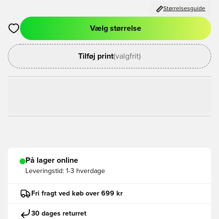
Størrelsesguide
Vælg størrelse
Åbner en Modal til at logge ind eller tilmelde dig som medlem
Tilføj print
(valgfrit)
På lager online
Leveringstid:
1-3 hverdage
Fri fragt ved køb over 699 kr
30 dages returret