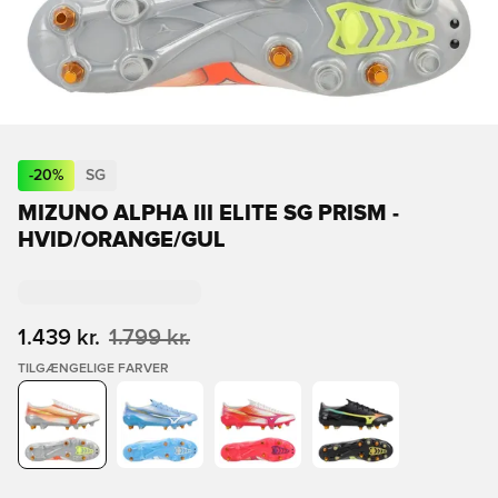
-
20
%
SG
MIZUNO ALPHA III ELITE SG PRISM -
HVID/ORANGE/GUL
1.439 kr.
1.799 kr.
TILGÆNGELIGE FARVER