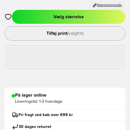
Størrelsesguide
Vælg størrelse
Åbner en Modal til at logge ind eller tilmelde dig som medlem
Tilføj print
(valgfrit)
På lager online
Leveringstid:
1-3 hverdage
Fri fragt ved køb over 699 kr
30 dages returret