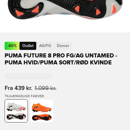
-
60
%
Outlet
AG/FG
Damer
PUMA FUTURE 8 PRO FG/AG UNTAMED -
PUMA HVID/PUMA SORT/RØD KVINDE
Fra
439 kr.
1.099 kr.
TILGÆNGELIGE FARVER