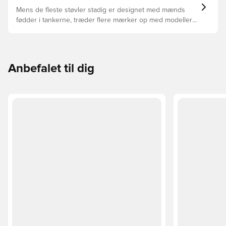
Mens de fleste støvler stadig er designet med mænds
fødder i tankerne, træder flere mærker op med modeller
bygget specielt til kvindefoden - og der er nogle
overbevisende grunde til at skifte.
Anbefalet til dig