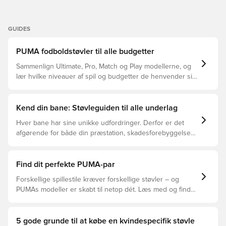
GUIDES
PUMA fodboldstøvler til alle budgetter
Sammenlign Ultimate, Pro, Match og Play modellerne, og
lær hvilke niveauer af spil og budgetter de henvender sig
til.
Kend din bane: Støvleguiden til alle underlag
Hver bane har sine unikke udfordringer. Derfor er det
afgørende for både din præstation, skadesforebyggelse
og støvlernes levetid, at du vælger de rette støvler til
underlaget, du spiller på. Læs videre for at se, hvilke
støvler der er det bedste valg til de forskellige typer
Find dit perfekte PUMA-par
underlag.
Forskellige spillestile kræver forskellige støvler – og
PUMAs modeller er skabt til netop dét. Læs med og find
ud af, om PUMA FUTURE, ULTRA eller KING passer bedst
til din måde at spille på.
5 gode grunde til at købe en kvindespecifik støvle