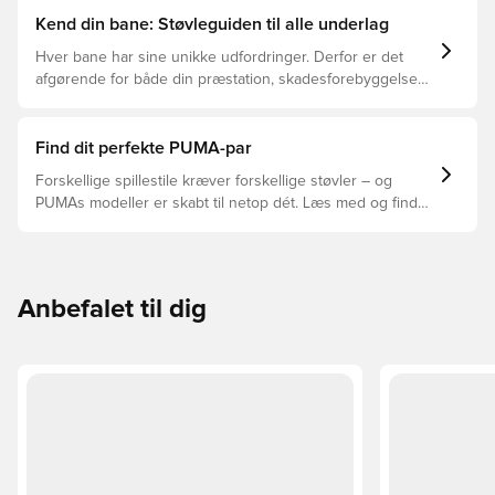
Kend din bane: Støvleguiden til alle underlag
Hver bane har sine unikke udfordringer. Derfor er det
afgørende for både din præstation, skadesforebyggelse
og støvlernes levetid, at du vælger de rette støvler til
underlaget, du spiller på. Læs videre for at se, hvilke
støvler der er det bedste valg til de forskellige typer
Find dit perfekte PUMA-par
underlag.
Forskellige spillestile kræver forskellige støvler – og
PUMAs modeller er skabt til netop dét. Læs med og find
ud af, om PUMA FUTURE, ULTRA eller KING passer bedst
til din måde at spille på.
Anbefalet til dig