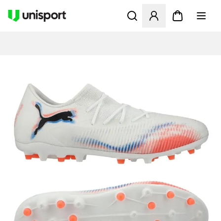
Åbner en Modal til at logge 