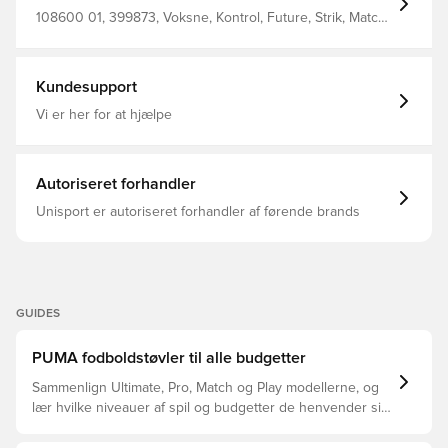
eignet sich ideal für Kunstrasen (3G) und harte
Naturrasenplätze. Lass deine Gegner alt aussehen!
108600 01, 399873, Voksne, Kontrol, Future, Strik, Match,
Breite: Regulär Texturiertes Synthetik und GripControl
PUMA, Mænd, Kvinder, God, Fodboldstøvler, Uden sok,
Technologie für mehr Grip und Ballkontrolle Verschluss:
PUMA Untamed, Hvid, Multi Ground (MG)
Schnürsenkel Weiches, leichtes Synthetik-Obermaterial
mit dehnbarem Strickkragen und einer niedrigen
Kundesupport
Schaftkonstruktion für verbesserte Passform, Komfort
und Support Absatzart: Flach Futter: Textil Support-Tape
Vi er her for at hjælpe
über dem Mittelfuß für Halt und Stabilität Oberfläche:
Gemischter Boden (Mixed Ground) Leichte und dünne
TPU-Laufsohle mit Stollen
Autoriseret forhandler
Unisport er autoriseret forhandler af førende brands
GUIDES
PUMA fodboldstøvler til alle budgetter
Sammenlign Ultimate, Pro, Match og Play modellerne, og
lær hvilke niveauer af spil og budgetter de henvender sig
til.