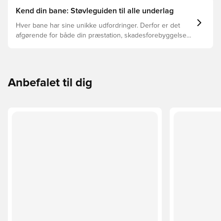
Kend din bane: Støvleguiden til alle underlag
Hver bane har sine unikke udfordringer. Derfor er det
afgørende for både din præstation, skadesforebyggelse
og støvlernes levetid, at du vælger de rette støvler til
underlaget, du spiller på. Læs videre for at se, hvilke
støvler der er det bedste valg til de forskellige typer
underlag.
Anbefalet til dig