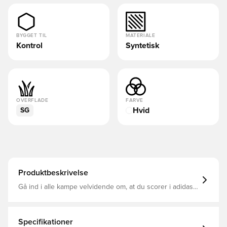
BYGGET TIL
MATERIALE
Kontrol
Syntetisk
OVERFLADE
FARVE
Hvid
SG
Produktbeskrivelse
Gå ind i alle kampe velvidende om, at du scorer i adidas
Predator designet til mål Støvlen er blevet godkendt af
Jude Bellingham sammen med andre
superstjernespillere HybridTouch overdel lavet af
opdateret syntetisk ruskind og foliemateriale hjælper
Specifikationer