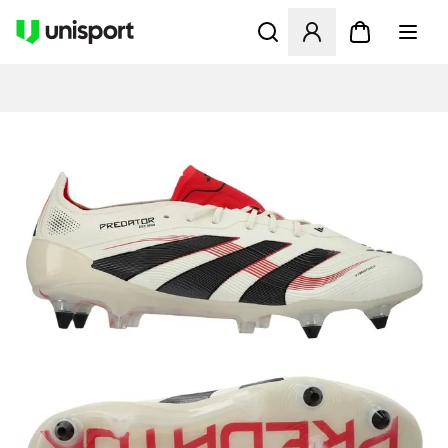
Åbner en Modal til at logge 