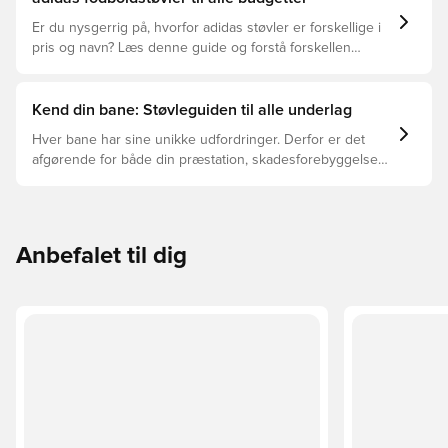
Er du nysgerrig på, hvorfor adidas støvler er forskellige i
pris og navn? Læs denne guide og forstå forskellen
mellem Elite, Pro, League og Club.
Kend din bane: Støvleguiden til alle underlag
Hver bane har sine unikke udfordringer. Derfor er det
afgørende for både din præstation, skadesforebyggelse
og støvlernes levetid, at du vælger de rette støvler til
underlaget, du spiller på. Læs videre for at se, hvilke
støvler der er det bedste valg til de forskellige typer
underlag.
Anbefalet til dig