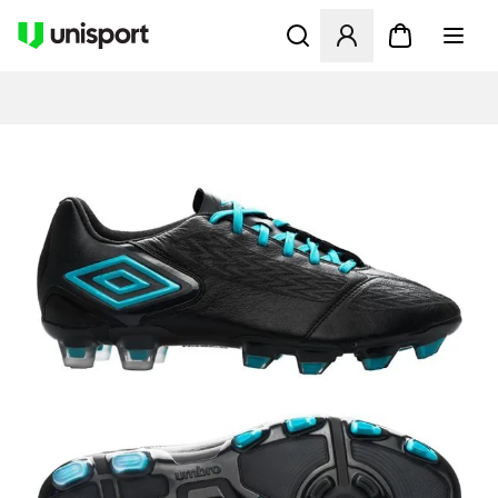
Åbner en Modal til at logge 