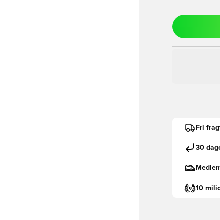
Fri fra
30 dage
Medlemm
10 mili