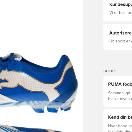
dvs. græsba
Kundesupp
Vi er her for
Autorisere
Unisport er 
GUIDES
PUMA fodbol
Sammenlign U
hvilke niveau
Kend din ba
Hver bane ha