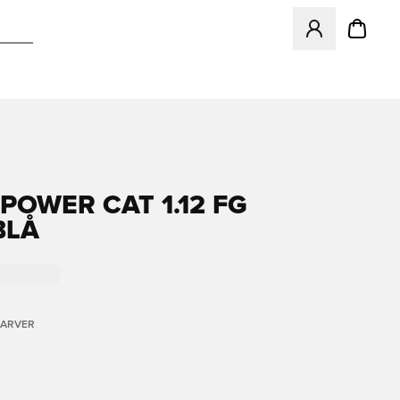
Åbner en Modal ti
POWER CAT 1.12 FG
BLÅ
FARVER