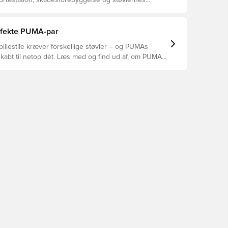
 præstation, skadesforebyggelse og støvlernes
 vælger de rette støvler til underlaget, du spiller på.
r at se, hvilke støvler der er det bedste valg til de
yper underlag.
erfekte PUMA-par
pillestile kræver forskellige støvler – og PUMAs
skabt til netop dét. Læs med og find ud af, om PUMA
A eller KING passer bedst til din måde at spille på.