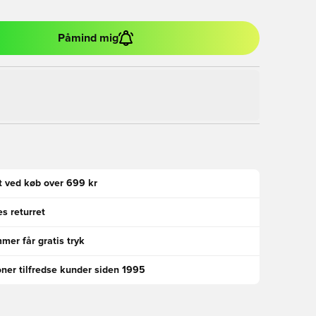
Påmind mig
gt ved køb over 699 kr
s returret
er får gratis tryk
oner tilfredse kunder siden 1995