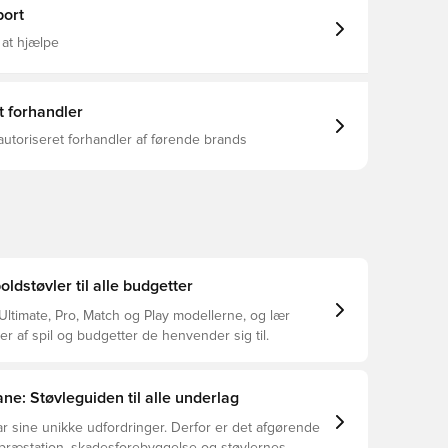
ner.
ort
 at hjælpe
t forhandler
autoriseret forhandler af førende brands
dstøvler til alle budgetter
ltimate, Pro, Match og Play modellerne, og lær
er af spil og budgetter de henvender sig til.
ne: Støvleguiden til alle underlag
r sine unikke udfordringer. Derfor er det afgørende