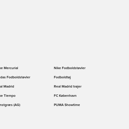
ke Mercurial
Nike Fodboldstøvler
idas Fodboldstøvler
Fodboldtøj
al Madrid
Real Madrid trøjer
ke Tiempo
FC København
nstgræs (AG)
PUMA Showtime