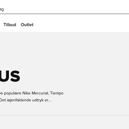
øg
Tilbud
Outlet
OUS
De populære Nike Mercurial, Tiempo
Det iøjenfaldende udtryk er
etape i de bedste ligaer, samtidig
æsonen. Hvilken er din favorit?