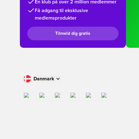
En klub på over 2 million medlemmer
Få adgang til eksklusive
medlemsprodukter
Tilmeld dig gratis
Danmark