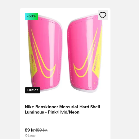
Åbner en Modal til at logge ind eller tilmelde dig so
-53%
Outlet
Nike Benskinner Mercurial Hard Shell
Luminous - Pink/Hvid/Neon
89 kr.
189 kr.
X-Large