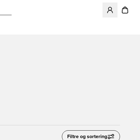
Åbner en Modal ti
Filtre og sortering