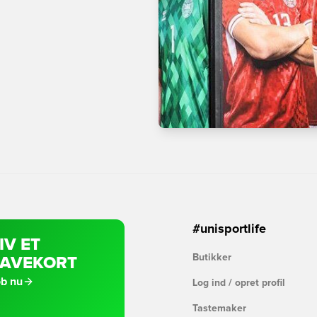
#unisportlife
IV ET
Butikker
AVEKORT
b nu
Log ind / opret profil
Tastemaker