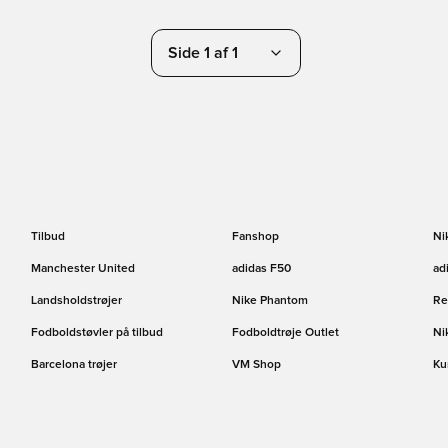
Side 1 af 1
Tilbud
Fanshop
Ni
Manchester United
adidas F50
ad
Landsholdstrøjer
Nike Phantom
Re
Fodboldstøvler på tilbud
Fodboldtrøje Outlet
Ni
Barcelona trøjer
VM Shop
Ku