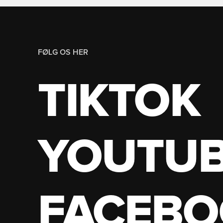
FØLG OS HER
TIKTOK
YOUTU
FACEBO