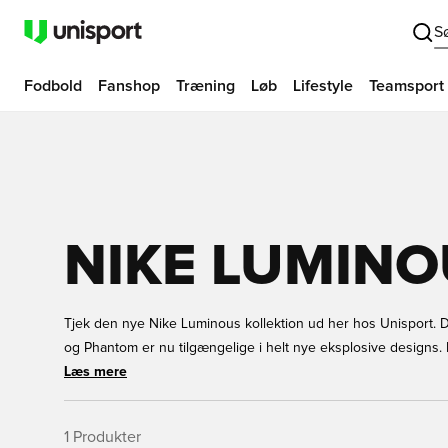
S
Fodbold
Fanshop
Træning
Løb
Lifestyle
Teamsport
NIKE LUMIN
Tjek den nye Nike Luminous kollektion ud her hos Unisport. 
og Phantom er nu tilgængelige i helt nye eksplosive designs. 
inspireret af den spænding som opstår i den sidste afgørende 
Læs mere
med at de også repræsenterer glæden ved forårs- og sommers
Bestil dine Nike Luminous fodboldstøvler hos Unisport i dag.
1
Produkter