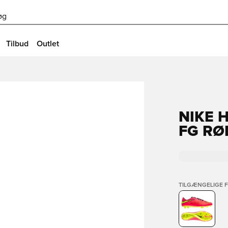
øg
Tilbud
Outlet
NIKE 
FG RØ
TILGÆNGELIGE 