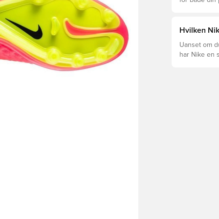
for både din
levetid, at du
Læs videre fo
forskellige t
Hvilken Nik
Uanset om du 
har Nike en s
Mercurial og 
dig og dit spil