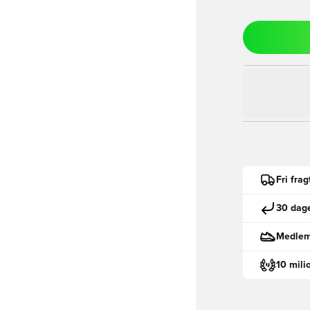
Fri fra
30 dage
Medlemm
10 mili