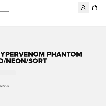
Åbner en Modal ti
HYPERVENOM PHANTOM
D/NEON/SORT
FARVER