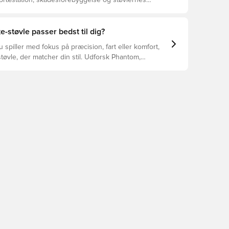
 præstation, skadesforebyggelse og støvlernes
 vælger de rette støvler til underlaget, du spiller på.
r at se, hvilke støvler der er det bedste valg til de
yper underlag.
e-støvle passer bedst til dig?
spiller med fokus på præcision, fart eller komfort,
tøvle, der matcher din stil. Udforsk Phantom,
Tiempo – og find den model, der passer perfekt til
.