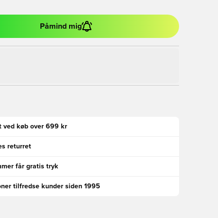
Påmind mig
gt ved køb over 699 kr
s returret
er får gratis tryk
oner tilfredse kunder siden 1995