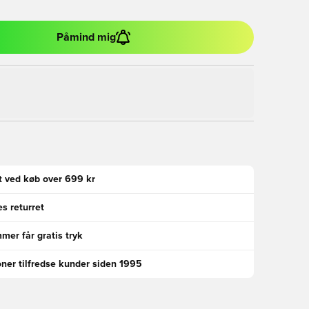
Påmind mig
gt ved køb over 699 kr
s returret
er får gratis tryk
oner tilfredse kunder siden 1995