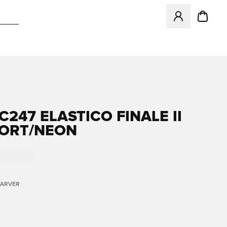
Åbner en Modal ti
C247 ELASTICO FINALE II
ORT/NEON
FARVER