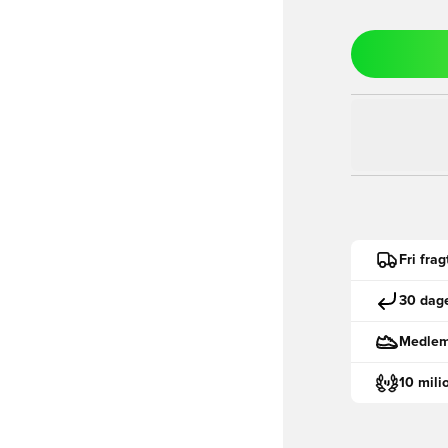
Fri fra
30 dage
Medlemm
10 mili