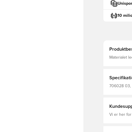
Unispor
10 mili
Produktbes
Materialet l
fokuseret S
Specifikat
706028 03, 
Kundesupp
Vi er her for