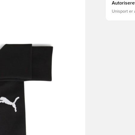
Autorisere
Unisport er 