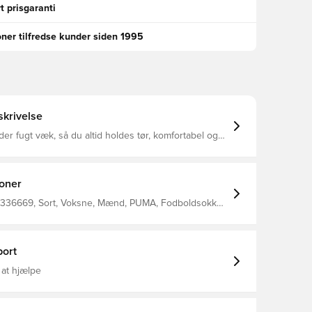
t prisgaranti
oner tilfredse kunder siden 1995
krivelse
eder fugt væk, så du altid holdes tør, komfortabel og
trækbart sleeve for den bedst mulige pasform
ioner
336669, Sort, Voksne, Mænd, PUMA, Fodboldsokker,
96 Polyester (Recycled)3 Elastane1 Polyamide (Recycled)
ort
 at hjælpe