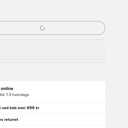
l til at logge ind eller tilmelde dig som medlem
 online
id:
1-3 hverdage
gt ved køb over 699 kr
s returret