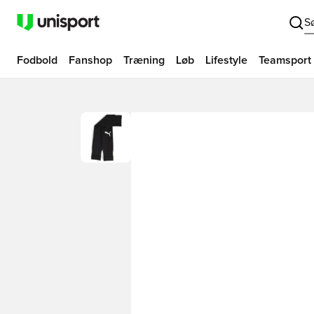
S
Fodbold
Fanshop
Træning
Løb
Lifestyle
Teamsport