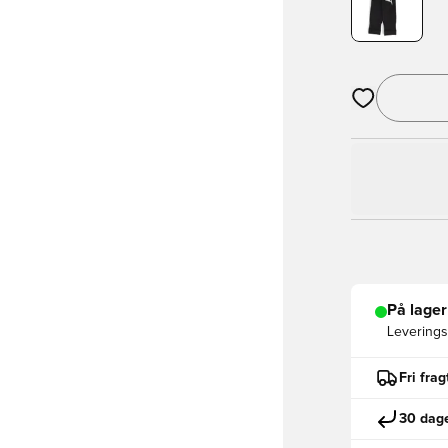
Åbner en Moda
På lager
Leveringst
Fri fra
30 dage