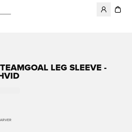
Åbner en Modal ti
TEAMGOAL LEG SLEEVE -
HVID
FARVER