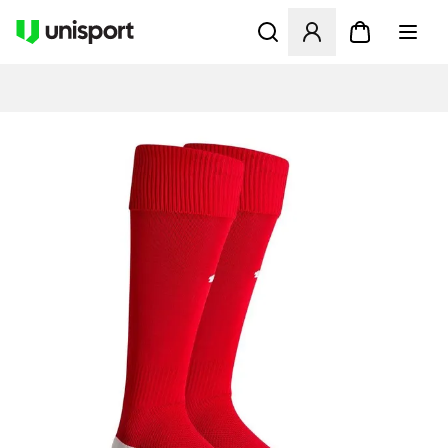
Åbner en Modal til at logge 