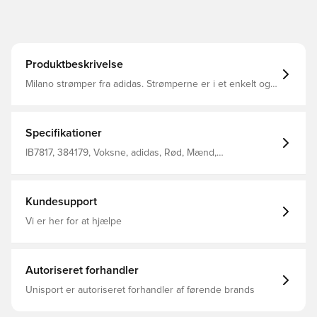
Produktbeskrivelse
Milano strømper fra adidas. Strømperne er i et enkelt og
meget klassisk design, som virkelig kendetegner den
sydtyske gigant. Strømperne er lavet med smarte
ventilationsåbninger i netmaterialet. 99% polyamid og 1%
elasthan.
Specifikationer
IB7817, 384179, Voksne, adidas, Rød, Mænd,
Fodboldsokker
Kundesupport
Vi er her for at hjælpe
Autoriseret forhandler
Unisport er autoriseret forhandler af førende brands