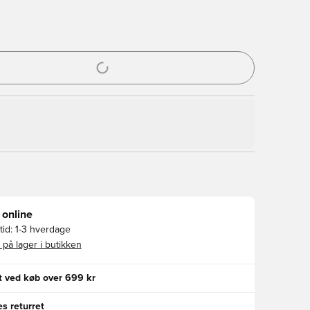
l til at logge ind eller tilmelde dig som medlem
 online
id:
1-3 hverdage
 på lager i butikken
gt ved køb over 699 kr
s returret