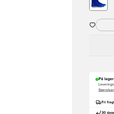
Åbner en Moda
På lager
Leveringst
Størrelser
Fri fra
30 dage