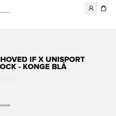
Åbner en Modal ti
HOVED IF X UNISPORT
SOCK - KONGE BLÅ
FARVER