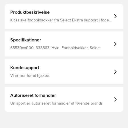
Produktbeskrivelse
Klassiske fodboldsokker fra Select Ekstra support i foden
og rundt om anklen, hvilket er med til at holde bedre på
benskinnen Fremstillet i 95% nylon og 5% elastan.
Specifikationer
65530xx000, 338863, Hvid, Fodboldsokker, Select
Kundesupport
Vi er her for at hjælpe
Autoriseret forhandler
Unisport er autoriseret forhandler af førende brands