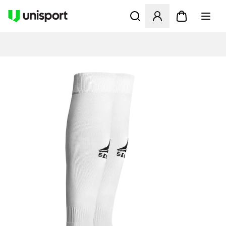
Åbner en Modal til at logge 