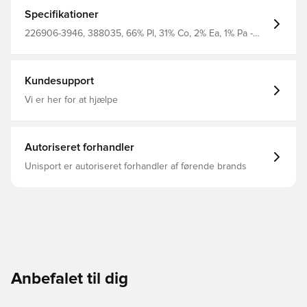
genanvendt polyester-blandingsstof og er slidstærke og
praktiske. Ekstra komfortable med svangstøtte.
Specifikationer
226906-3946, 388035, 66% Pl, 31% Co, 2% Ea, 1% Pa -
Knit, Voksne, Børn, Hummel, Mænd, Kvinder,
Fodboldsokker, Rød
Kundesupport
Vi er her for at hjælpe
Autoriseret forhandler
Unisport er autoriseret forhandler af førende brands
Anbefalet til dig