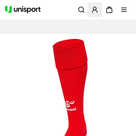
Åbner en Modal til at logge 