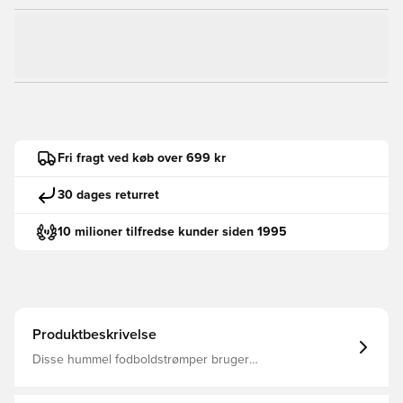
Fri fragt ved køb over 699 kr
30 dages returret
10 milioner tilfredse kunder siden 1995
Produktbeskrivelse
Disse hummel fodboldstrømper bruger
fugtafledningsteknologi til at holde dine fødder tørre på
banen. hmlESSENTIAL FOOTBALL SOCKS er fremstillet af