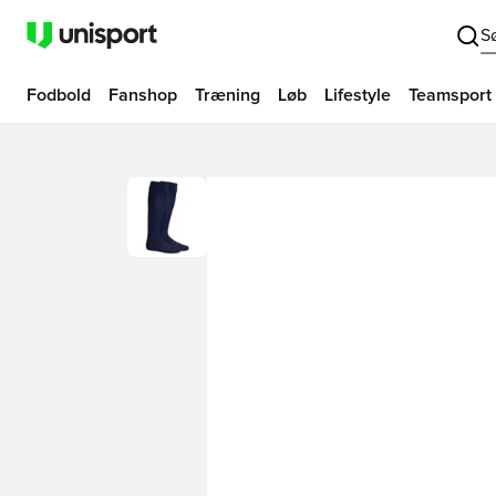
S
Fodbold
Fanshop
Træning
Løb
Lifestyle
Teamsport