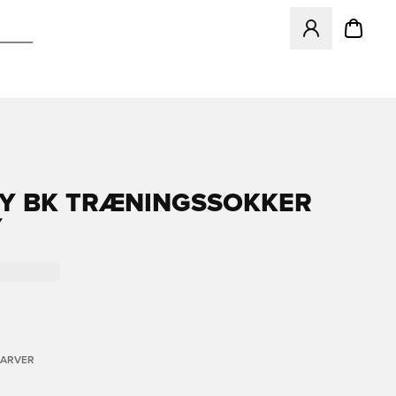
Åbner en Modal ti
Y BK TRÆNINGSSOKKER
Y
FARVER