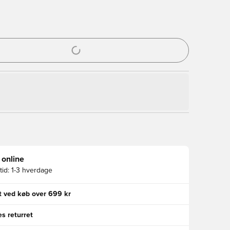
l til at logge ind eller tilmelde dig som medlem
 online
id:
1-3 hverdage
gt ved køb over 699 kr
s returret