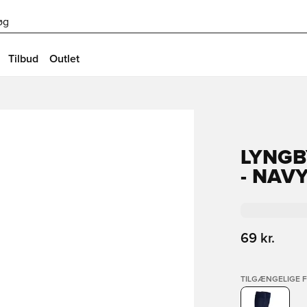
øg
Tilbud
Outlet
LYNGB
- NAV
69 kr.
TILGÆNGELIGE 