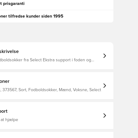
t prisgaranti
oner tilfredse kunder siden 1995
krivelse
er fra Select Ekstra support i foden og
len, hvilket er med til at holde bedre på benskinnen
i 95% nylon og 5% elastan.
ioner
 373567, Sort, Fodboldsokker, Mænd, Voksne, Select
ort
 at hjælpe