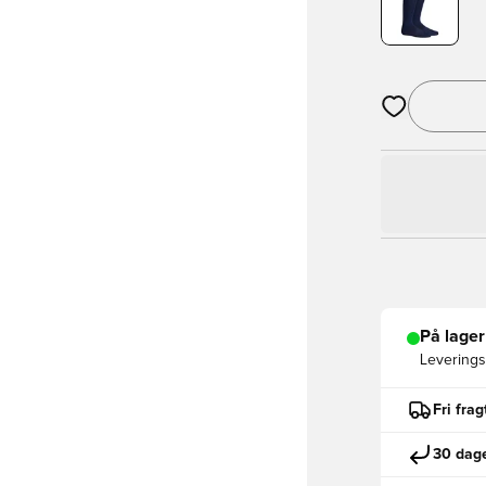
Åbner en Moda
På lager
Leveringst
Fri fra
30 dage