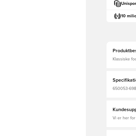
Unispor
10 mili
Produktbes
Klassiske fodboldsokk
rundt om ank
Fremstillet 
Specifikat
650053-698,
Kundesupp
Vi er her for