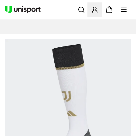
Åbner en Modal til at logge 