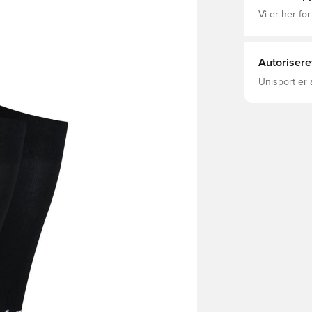
Vi er her for
Autorisere
Unisport er 