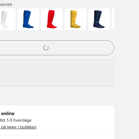
FARVER
l til at logge ind eller tilmelde dig som medlem
 online
id:
1-3 hverdage
 på lager i butikken