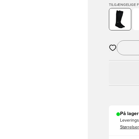
TILGÆNGELIGE 
Åbner en Moda
På lager
Leveringst
Størrelser