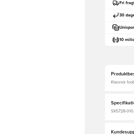
Fri fra
30 dage
Unispor
10 mili
Produktbes
Klassisk fodboldsok fra Ni
FIT, som bet
fremmende e
Specifikat
SX5728-010,
100% Textile
Kundesupp