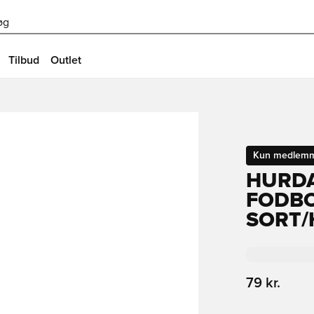
øg
Tilbud
Outlet
Kun medlem
HURDA
FODBO
SORT/
79 kr.