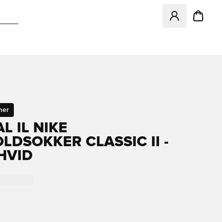
Åbner en Modal ti
mer
L IL NIKE
LDSOKKER CLASSIC II -
HVID