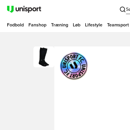
S
Fodbold
Fanshop
Træning
Løb
Lifestyle
Teamsport