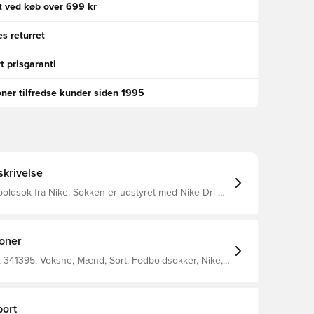
gt ved køb over 699 kr
s returret
t prisgaranti
oner tilfredse kunder siden 1995
krivelse
ke. Sokken er udstyret med Nike Dri-
yder at de har en ventilerende og præstations-
ffekt.
ioner
 341395, Voksne, Mænd, Sort, Fodboldsokker, Nike,
ort