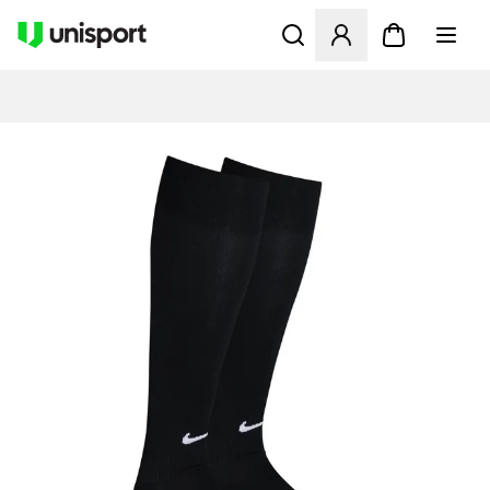
Åbner en Modal til at logge 