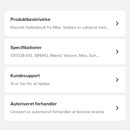
Produktbeskrivelse
Klassisk fodboldsok fra Nike. Sokken er udstyret med
Nike Dri-FIT, som betyder at de har en ventilerende og
præstations-fremmende effekt.
Specifikationer
SX5728-010, 384842, Mænd, Voksne, Nike, Sort,
Fodboldsokker, 100% Textile
Kundesupport
Vi er her for at hjælpe
Autoriseret forhandler
Unisport er autoriseret forhandler af førende brands