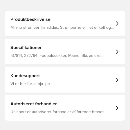
Produktbeskrivelse
Milano strømper fra adidas. Strømperne er i et enkelt og
meget klassisk design, som virkelig kendetegner den
sydtyske gigant. Strømperne er lavet med smarte
ventilationsåbninger i netmaterialet. 99% polyamid og 1%
elasthan.
Specifikationer
IB7814, 272764, Fodboldsokker, Mænd, Blå, adidas,
Voksne
Kundesupport
Vi er her for at hjælpe
Autoriseret forhandler
Unisport er autoriseret forhandler af førende brands