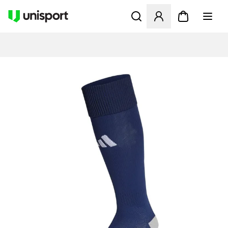
Åbner en Modal til at logge 