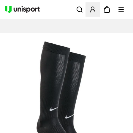
Åbner en Modal til at logge 