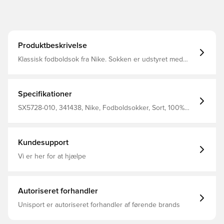
Produktbeskrivelse
Klassisk fodboldsok fra Nike. Sokken er udstyret med
Nike Dri-FIT, som betyder at de har en ventilerende og
præstations-fremmende effekt.
Specifikationer
SX5728-010, 341438, Nike, Fodboldsokker, Sort, 100%
Textile
Kundesupport
Vi er her for at hjælpe
Autoriseret forhandler
Unisport er autoriseret forhandler af førende brands