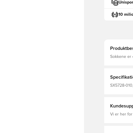
Unispor
10 mili
Produktbes
Sokkene er e
Klassisk fodboldsok fra Ni
FIT, som bet
fremmende e
Specifikat
SX5728-010, 
Kundesupp
Vi er her for