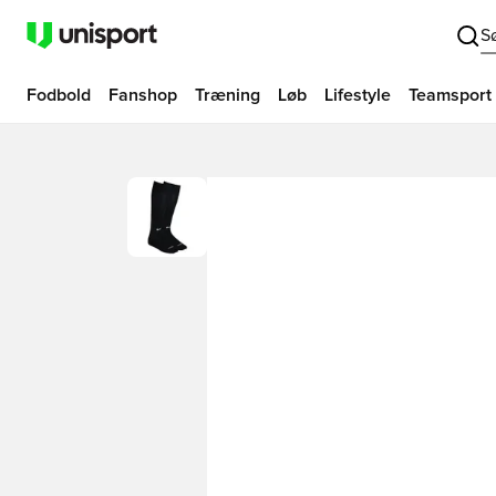
S
Fodbold
Fanshop
Træning
Løb
Lifestyle
Teamsport