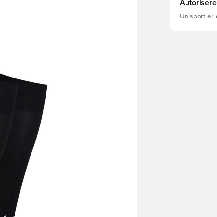
Autorisere
Unisport er 