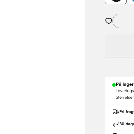
Åbner en Moda
På lager
Leveringst
Størrelser
Fri fra
30 dage