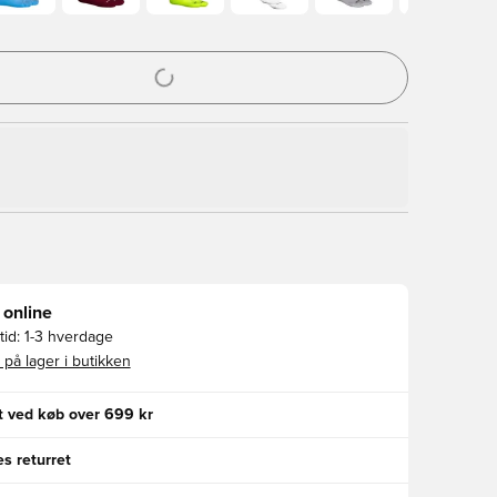
l til at logge ind eller tilmelde dig som medlem
 online
id:
1-3 hverdage
 på lager i butikken
gt ved køb over 699 kr
s returret