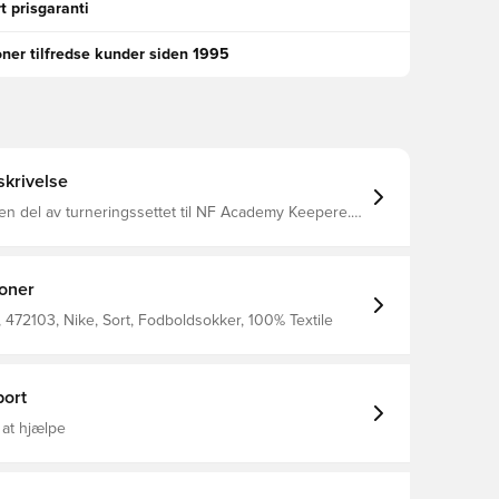
t prisgaranti
oner tilfredse kunder siden 1995
krivelse
n del av turneringssettet til NF Academy Keepere.
ke. Sokken er udstyret med Nike Dri-
yder at de har en ventilerende og præstations-
ffekt.
ioner
472103, Nike, Sort, Fodboldsokker, 100% Textile
ort
 at hjælpe