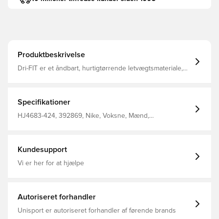
Produktbeskrivelse
Dri-FIT er et åndbart, hurtigtørrende letvægtsmateriale,
der leder fugt væk fra kroppen, så du altid holdes tør,
komfortabel og fokuseret Samme design, som spillerne
bruger Normal pasform Fremstillet af 100% polyester.
Specifikationer
HJ4683-424, 392869, Nike, Voksne, Mænd,
Fodboldshorts, Hjemmebanesæt, Kort, This Product Is
Made With 100% Recycled Polyester Fibers, Blå,
2025/26, Fantrøjer
Kundesupport
Vi er her for at hjælpe
Autoriseret forhandler
Unisport er autoriseret forhandler af førende brands