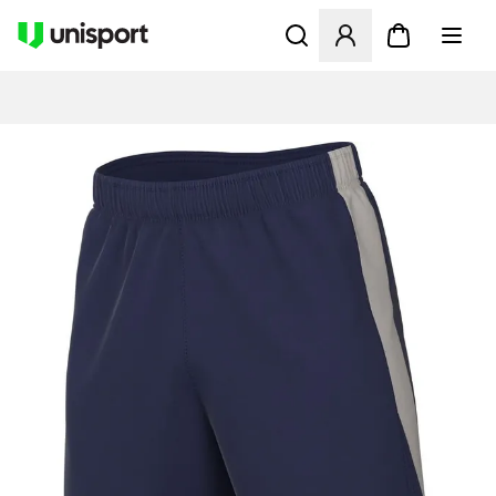
Åbner en Modal til at logge 