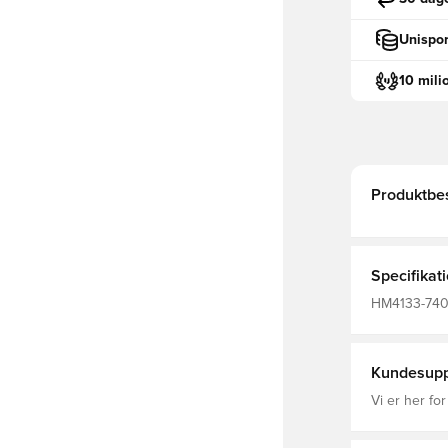
Unispor
10 mili
Produktbes
Specifikat
HM4133-740,
Kort, Fodbol
Recycled Pol
Kundesupp
Vi er her for