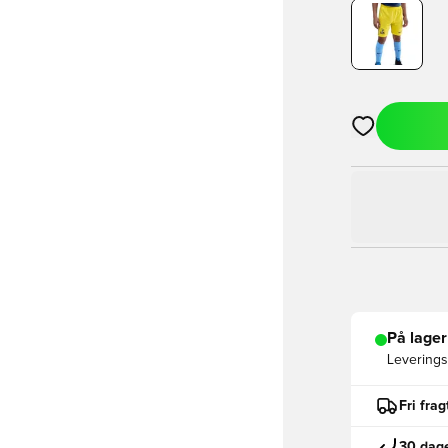
Åbner en Moda
På lager
Leveringst
Fri fra
30 dage