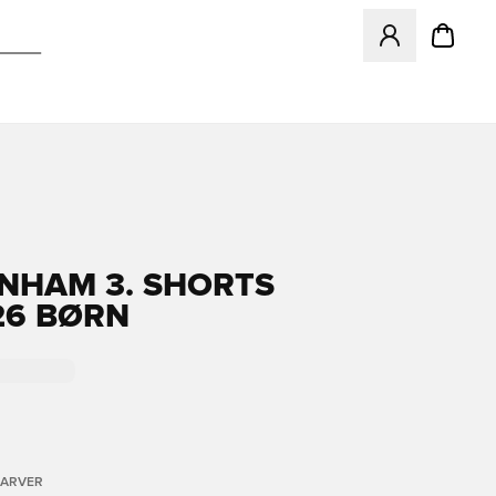
Åbner en Modal ti
NHAM 3. SHORTS
26 BØRN
FARVER