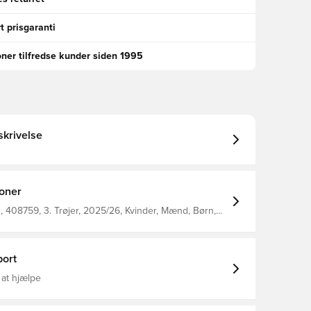
t prisgaranti
oner tilfredse kunder siden 1995
krivelse
ioner
 408759, 3. Trøjer, 2025/26, Kvinder, Mænd, Børn,
dshorts, Nike, This Product Is Made With 100%
yester Fibers, Gul
ort
 at hjælpe