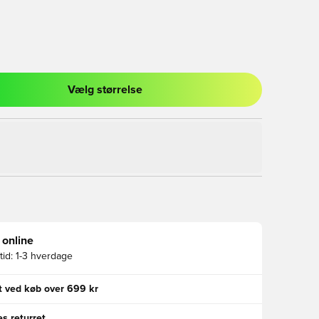
Vælg størrelse
l til at logge ind eller tilmelde dig som medlem
 online
id:
1-3 hverdage
gt ved køb over 699 kr
s returret