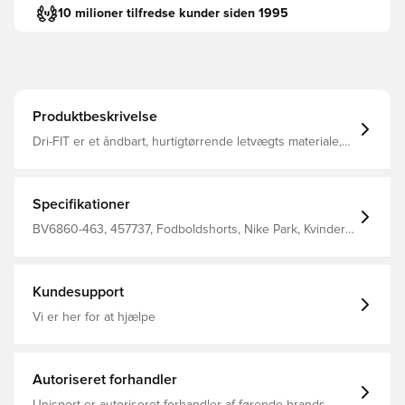
10 milioner tilfredse kunder siden 1995
Produktbeskrivelse
Dri-FIT er et åndbart, hurtigtørrende letvægts materiale,
der leder fugt væk fra kroppen, så du altid holdes tør,
komfortabel og fokuseret Elastisk ribkant i livet, som kan
snøres til for bedst muligt fit Regular fit Fremstillet i 100%
polyester. Personaliser produktet med to bogstaver eller
Specifikationer
to tal. Perfekt til initialer eller nummer.
BV6860-463, 457737, Fodboldshorts, Nike Park, Kvinder,
Voksne, Kort, Nike, Blå, This Product Is Made With 100%
Recycled Polyester Fibers
Kundesupport
Vi er her for at hjælpe
Autoriseret forhandler