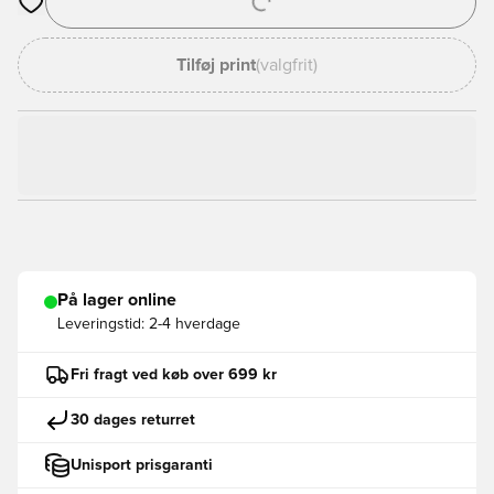
Åbner en Modal til at logge ind eller tilmelde dig som medlem
Tilføj print
(valgfrit)
På lager online
Leveringstid:
2-4 hverdage
Fri fragt ved køb over 699 kr
30 dages returret
Unisport prisgaranti