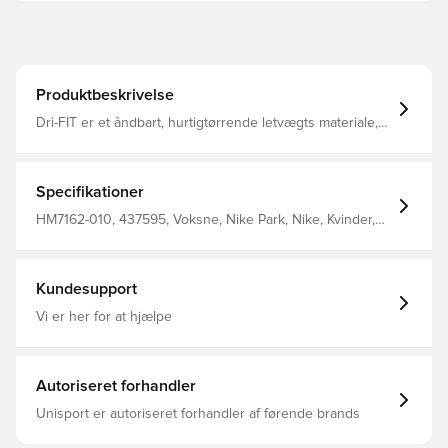
Produktbeskrivelse
Dri-FIT er et åndbart, hurtigtørrende letvægts materiale,
der leder fugt væk fra kroppen, så du altid holdes tør,
komfortabel og fokuseret Elastisk ribkant i livet, som kan
snøres til for bedst muligt fit Regular fit Fremstillet i 100%
polyester. Personaliser produktet med to bogstaver eller
Specifikationer
to tal. Perfekt til initialer eller nummer.
HM7162-010, 437595, Voksne, Nike Park, Nike, Kvinder,
Fodboldshorts, Kort, This Product Is Made With 100%
Recycled Polyester Fibers, Sort
Kundesupport
Vi er her for at hjælpe
Autoriseret forhandler
Unisport er autoriseret forhandler af førende brands