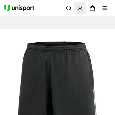
Åbner en Modal til at logge 