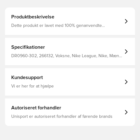
Produktbeskrivelse
Dette produkt er lavet med 100% genanvendte
polyesterfibre Dri-FIT er et åndbart, hurtigtørrende
letvægts materiale, der leder fugt væk fra kroppen, så du
altid holdes tør, komfortabel og fokuseret Modellen er
lavet med en elastisk talje, som giver dig den bedst
Specifikationer
mulige pasform Regular fit Fremstillet i 100% genanvendt
polyester.
DR0960-302, 266132, Voksne, Nike League, Nike, Mænd,
Fodboldshorts, Kort, Grøn, This Product Is Made With
100% Recycled Polyester Fibers
Kundesupport
Vi er her for at hjælpe
Autoriseret forhandler
Unisport er autoriseret forhandler af førende brands