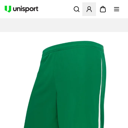
Åbner en Modal til at logge 