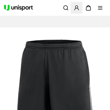
Åbner en Modal til at logge 