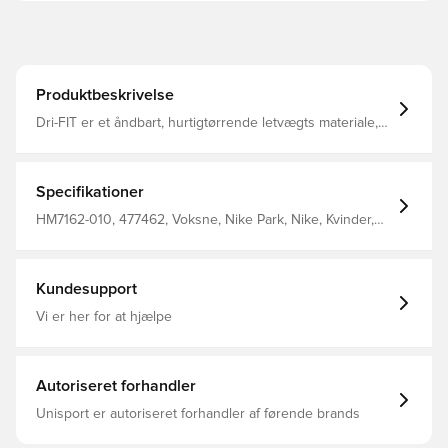
Produktbeskrivelse
Dri-FIT er et åndbart, hurtigtørrende letvægts materiale,
der leder fugt væk fra kroppen, så du altid holdes tør,
komfortabel og fokuseret Elastisk ribkant i livet, som kan
snøres til for bedst muligt fit Regular fit Fremstillet i 100%
polyester. Personaliser produktet med to bogstaver eller
Specifikationer
to tal. Perfekt til initialer eller nummer.
HM7162-010, 477462, Voksne, Nike Park, Nike, Kvinder,
Fodboldshorts, Kort, This Product Is Made With 100%
Recycled Polyester Fibers, Sort
Kundesupport
Vi er her for at hjælpe
Autoriseret forhandler
Unisport er autoriseret forhandler af førende brands