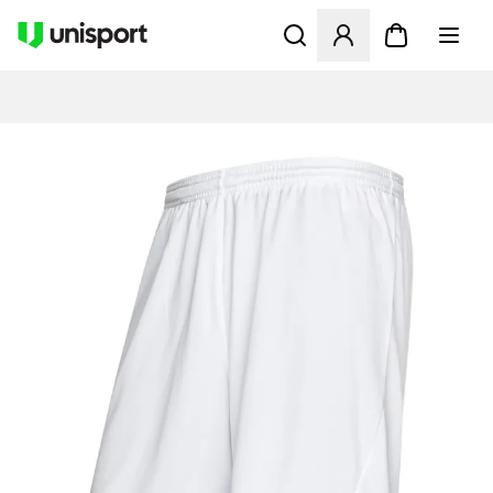
Åbner en Modal til at logge 