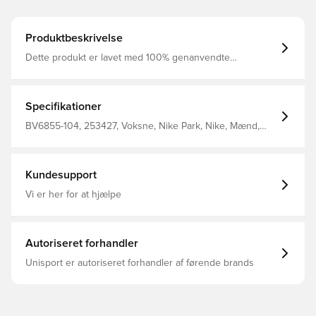
Produktbeskrivelse
Dette produkt er lavet med 100% genanvendte
polyesterfibre Dri-FIT er et åndbart, hurtigtørrende
letvægts materiale, der leder fugt væk fra kroppen, så du
altid holdes tør, komfortabel og fokuseret Elastisk linning i
mesh, som er med til at øge åndbarheden Regular fit
Specifikationer
Fremstillet i 100% polyester.
BV6855-104, 253427, Voksne, Nike Park, Nike, Mænd,
Fodboldshorts, Kort, Hvid, This Product Is Made With
100% Recycled Polyester Fibers
Kundesupport
Vi er her for at hjælpe
Autoriseret forhandler
Unisport er autoriseret forhandler af førende brands