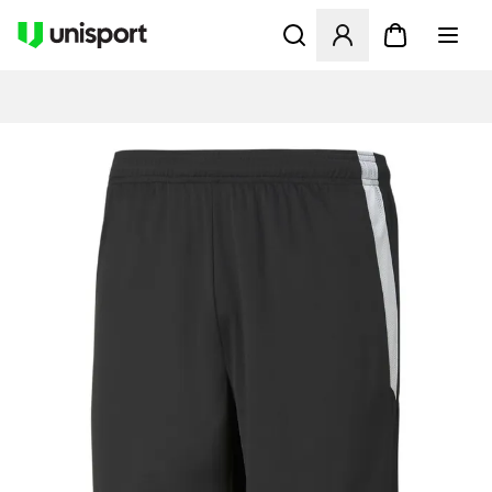
Åbner en Modal til at logge 