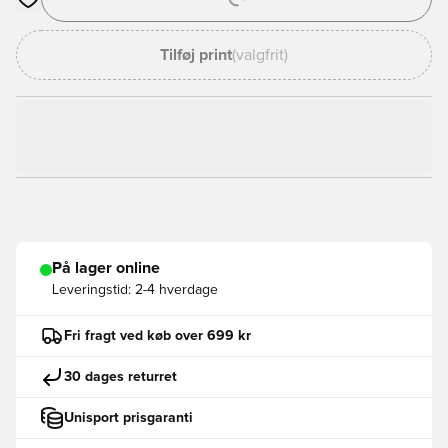
Åbner en Modal til at logge ind eller tilmelde dig som medlem
Tilføj print
(valgfrit)
På lager online
Leveringstid:
2-4 hverdage
Fri fragt ved køb over 699 kr
30 dages returret
Unisport prisgaranti