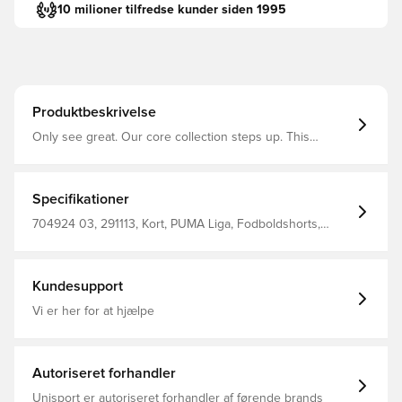
10 milioner tilfredse kunder siden 1995
Produktbeskrivelse
Only see great. Our core collection steps up. This
collection is for those that enjoy the battle as much as
the win. A re-designed fit for high performances and
perfect wearability. For your best off pitch comfort and
the greates on pitch matches.
Specifikationer
704924 03, 291113, Kort, PUMA Liga, Fodboldshorts,
Voksne, PUMA, Sort, Men'S 100% Polyester Knitted
Shorts
Kundesupport
Vi er her for at hjælpe
Autoriseret forhandler
Unisport er autoriseret forhandler af førende brands