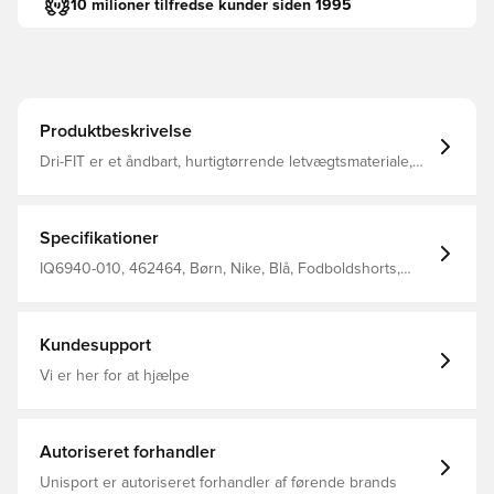
10 milioner tilfredse kunder siden 1995
Produktbeskrivelse
Dri-FIT er et åndbart, hurtigtørrende letvægtsmateriale,
der transporterer fugt væk fra kroppen, så du altid
holdes tør, komfortabel og fokuseret Samme design som
spillerne bruger Normal pasform Fremstillet af 100%
polyester.
Specifikationer
IQ6940-010, 462464, Børn, Nike, Blå, Fodboldshorts,
Hjemmebanesæt, Kort, 2026/27
Kundesupport
Vi er her for at hjælpe
Autoriseret forhandler
Unisport er autoriseret forhandler af førende brands