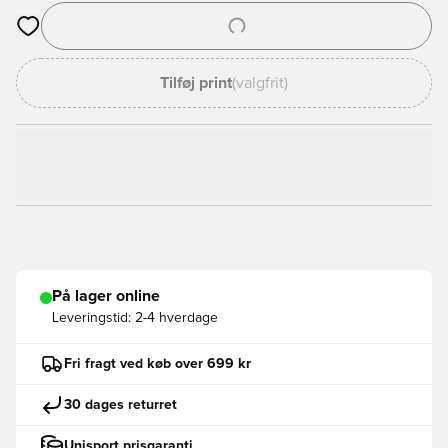
Åbner en Modal til at logge ind eller tilmelde dig som medlem
Tilføj print
(valgfrit)
På lager online
Leveringstid:
2-4 hverdage
Fri fragt ved køb over 699 kr
30 dages returret
Unisport prisgaranti