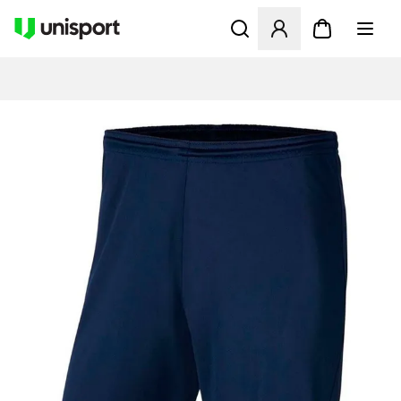
Åbner en Modal til at logge 