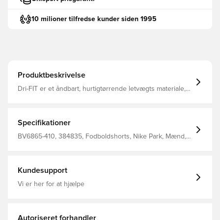
10 milioner tilfredse kunder siden 1995
Produktbeskrivelse
Dri-FIT er et åndbart, hurtigtørrende letvægts materiale,
der leder fugt væk fra kroppen, så du altid holdes tør,
komfortabel og fokuseret Elastisk linning i mesh, som er
med til at øge åndbarheden Regular fit Fremstillet i 100%
polyester.
Specifikationer
BV6865-410, 384835, Fodboldshorts, Nike Park, Mænd,
Børn, Kort, Nike, Blå, This Product Is Made With 100%
Recycled Polyester Fibers
Kundesupport
Vi er her for at hjælpe
Autoriseret forhandler