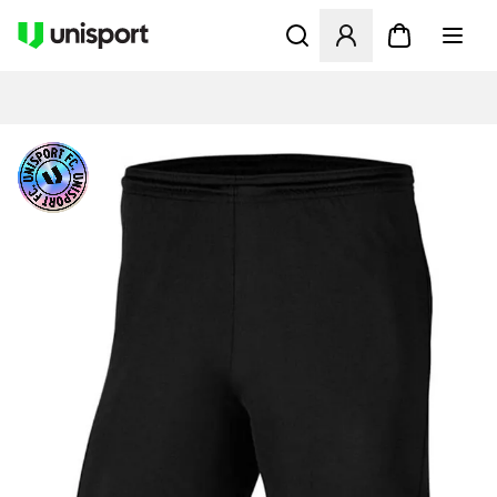
Åbner en Modal til at logge 