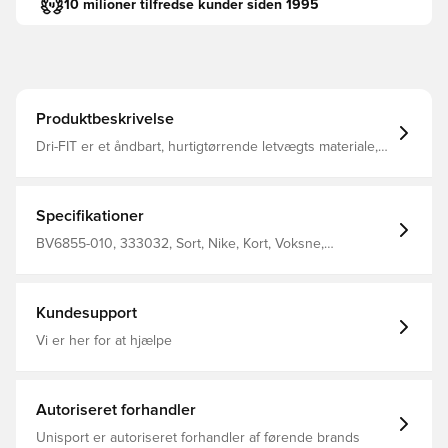
10 milioner tilfredse kunder siden 1995
Produktbeskrivelse
Dri-FIT er et åndbart, hurtigtørrende letvægts materiale,
der leder fugt væk fra kroppen, så du altid holdes tør,
komfortabel og fokuseret Elastisk linning i mesh, som er
med til at øge åndbarheden Regular fit Fremstillet i 100%
polyester. Personaliser produktet med to bogstaver eller
Specifikationer
to tal. Perfekt til initialer eller nummer.
BV6855-010, 333032, Sort, Nike, Kort, Voksne,
Fodboldshorts, This Product Is Made With 100% Recycled
Polyester Fibers
Kundesupport
Vi er her for at hjælpe
Autoriseret forhandler
Unisport er autoriseret forhandler af førende brands