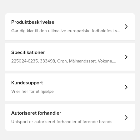
Produktbeskrivelse
Gør dig klar til den ultimative europæiske fodboldfest ved
EURO 2024 i Tyskland! Med 24 tophold, der kæmper om
trofæet i 10 værtsbyer, er scenen sat til uovertruffen
spænding. Samme design, som spillerne bruger Regular
fit Fremstillet i 100% polyester.
Specifikationer
225024-6235, 333498, Grøn, Målmandssæt, Voksne,
Hummel, Mænd, Fodboldshorts, EM, Kort, 2024/25, 100%
Pl - Knit
Kundesupport
Vi er her for at hjælpe
Autoriseret forhandler
Unisport er autoriseret forhandler af førende brands