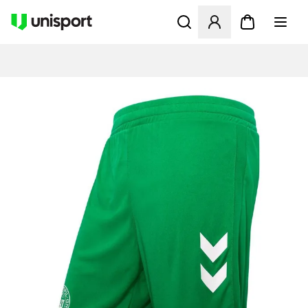
Åbner en Modal til at logge 