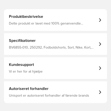
Produktbeskrivelse
Dette produkt er lavet med 100% genanvendte
polyesterfibre Dri-FIT er et åndbart, hurtigtørrende
letvægts materiale, der leder fugt væk fra kroppen, så du
altid holdes tør, komfortabel og fokuseret Elastisk linning i
mesh, som er med til at øge åndbarheden Regular fit
Specifikationer
Fremstillet i 100% polyester. Personaliser produktet med
to bogstaver eller to tal. Perfekt til initialer eller nummer.
BV6855-010, 250292, Fodboldshorts, Sort, Nike, Kort,
Voksne, Mænd, Nike Park, This Product Is Made With
100% Recycled Polyester Fibers
Kundesupport
Vi er her for at hjælpe
Autoriseret forhandler
Unisport er autoriseret forhandler af førende brands