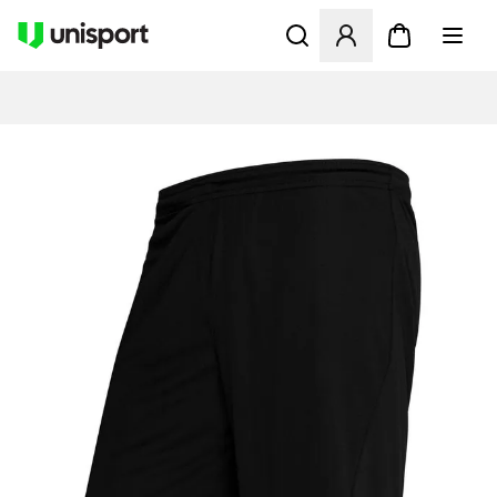
Åbner en Modal til at logge 