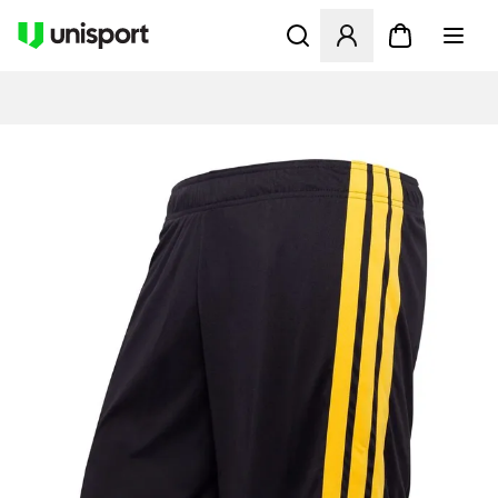
Åbner en Modal til at logge 