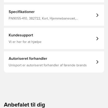
teknologi, der giver dig et kampklart look, som er
inspireret af dit yndlingshold.
Specifikationer
FN9055-410, 382722, Kort, Hjemmebanesæt,
Fodboldshorts, Nike, Voksne, Blå, This Product Is Made
With 100% Recycled Polyester Fibers, 2024/25, Kvinder
Kundesupport
Vi er her for at hjælpe
Autoriseret forhandler
Unisport er autoriseret forhandler af førende brands
Anbefalet til dig