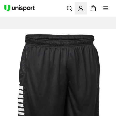
Åbner en Modal til at logge 