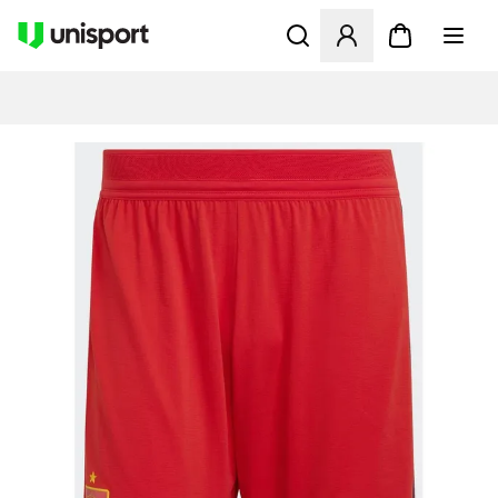
Åbner en Modal til at logge 