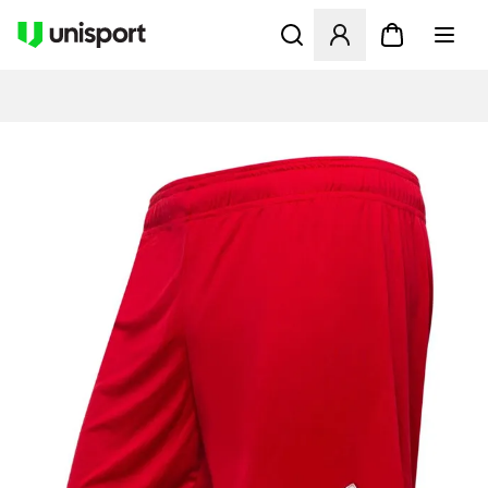
Åbner en Modal til at logge 