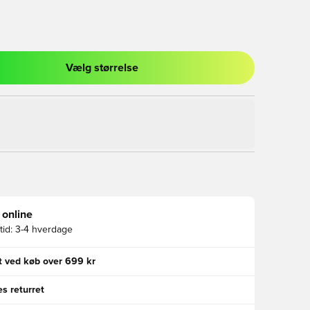
Vælg størrelse
l til at logge ind eller tilmelde dig som medlem
 online
id:
3-4 hverdage
gt ved køb over 699 kr
s returret