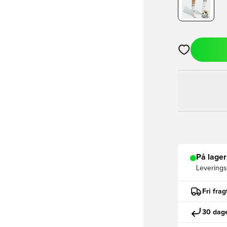
Åbner en Moda
På lager
Leveringst
Fri fra
30 dage