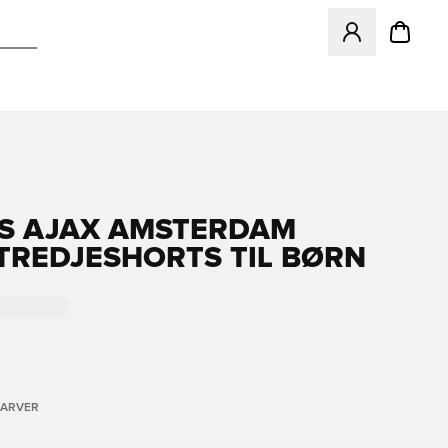
Åbner en Modal ti
S AJAX AMSTERDAM
 TREDJESHORTS TIL BØRN
FARVER